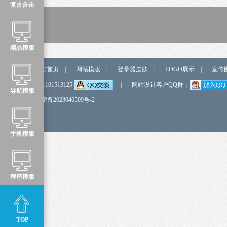
复古合击
精品模版
站点导航
官方首页
|
网站模版
|
登录器皮肤
|
LOGO展示
|
宣传
弹我QQ
QQ:1101513125
|
网站设计客户QQ群：
导航模版
备 案 号
鲁ICP备2023046509号-2
手机模版
程序模版
TOP