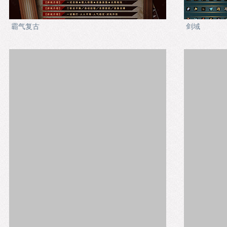
霸气复古
剑域