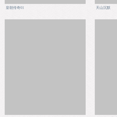
皇朝传奇01
天山沉默