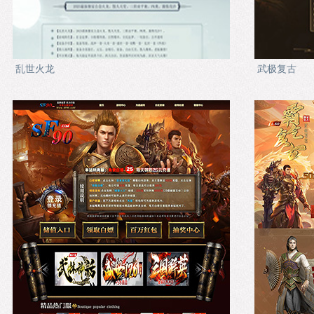
乱世火龙
武极复古