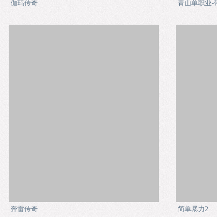
伽玛传奇
青山单职业-
奔雷传奇
简单暴力2