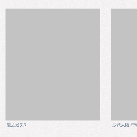
龍之迷失3
沙城大陆-带