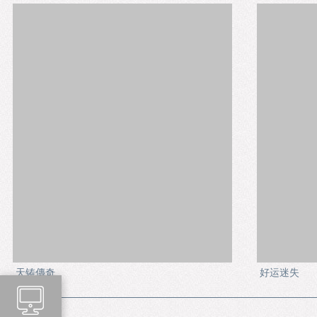
天铸傳奇
好运迷失