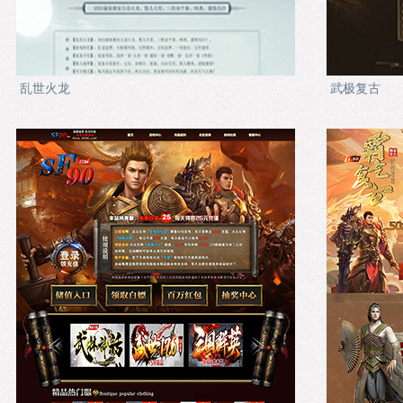
乱世火龙
武极复古