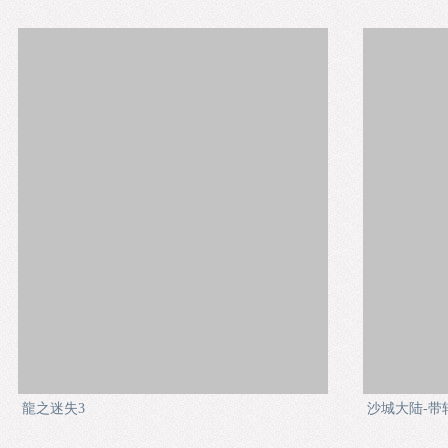
龍之迷失3
沙城大陆-带