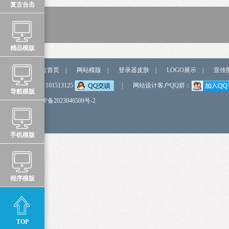
复古合击
精品模版
站点导航
官方首页
|
网站模版
|
登录器皮肤
|
LOGO展示
|
宣传
弹我QQ
QQ:1101513125
|
网站设计客户QQ群：
导航模版
备 案 号
鲁ICP备2023046509号-2
手机模版
程序模版
TOP