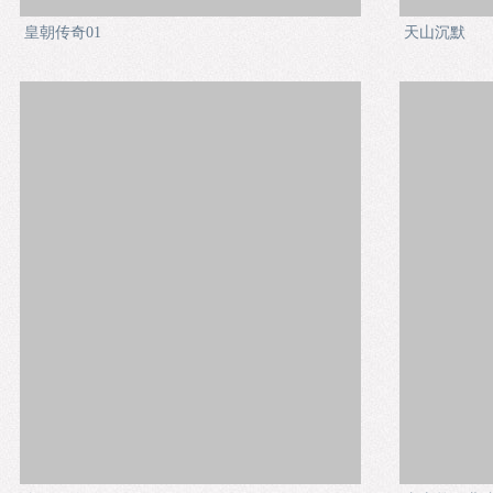
皇朝传奇01
天山沉默