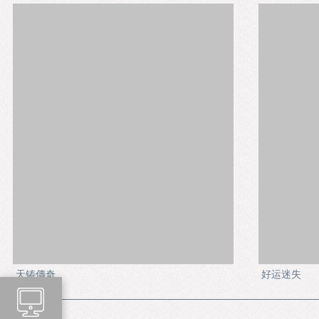
天铸傳奇
好运迷失