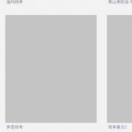
伽玛传奇
青山单职业-
奔雷传奇
简单暴力2