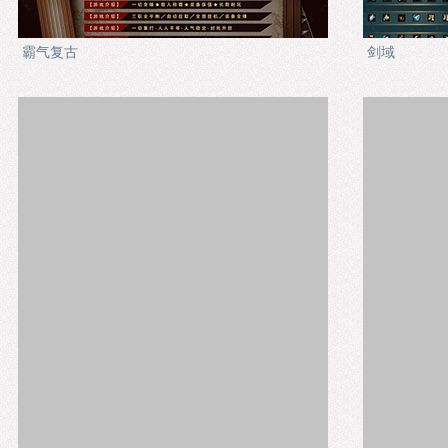
霸气复古
剑域