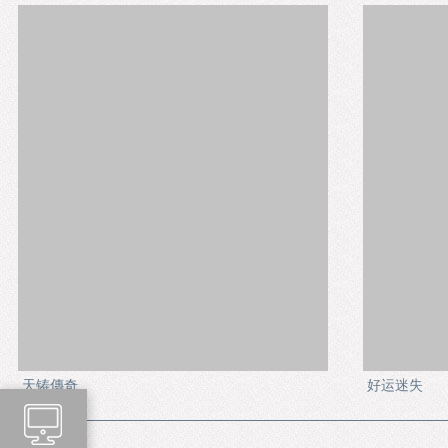
天铸傳奇
好运迷失