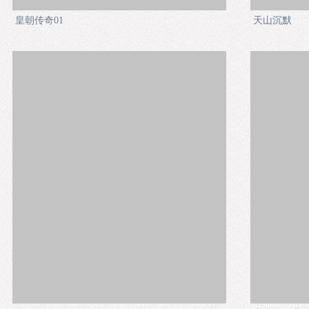
皇朝传奇01
天山沉默