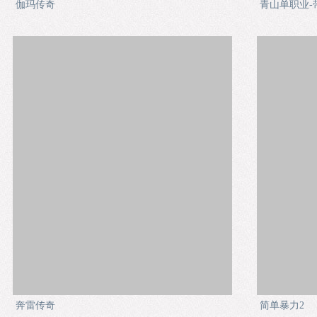
伽玛传奇
青山单职业-
奔雷传奇
简单暴力2