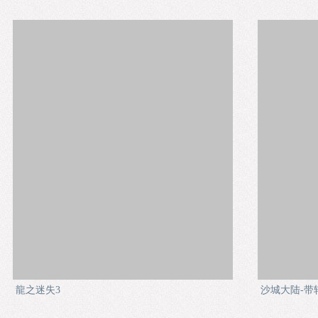
龍之迷失3
沙城大陆-带