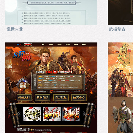
乱世火龙
武极复古