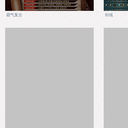
霸气复古
剑域