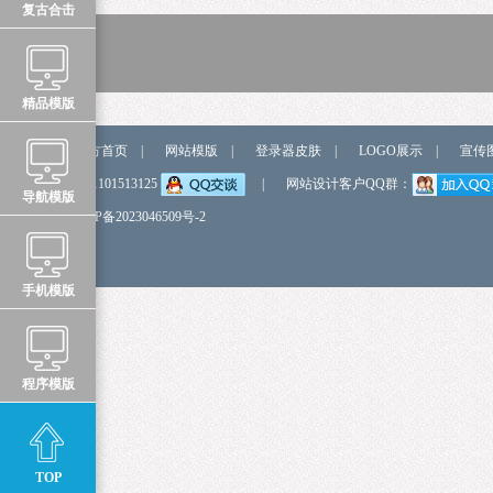
复古合击
精品模版
站点导航
官方首页
|
网站模版
|
登录器皮肤
|
LOGO展示
|
宣传
弹我QQ
QQ:1101513125
|
网站设计客户QQ群：
导航模版
备 案 号
鲁ICP备2023046509号-2
手机模版
程序模版
TOP