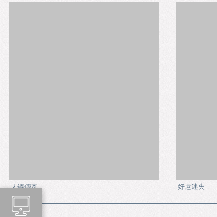
天铸傳奇
好运迷失