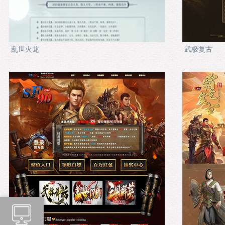
乱世火龙
武极复古