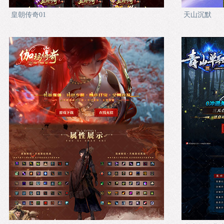
皇朝传奇01
天山沉默