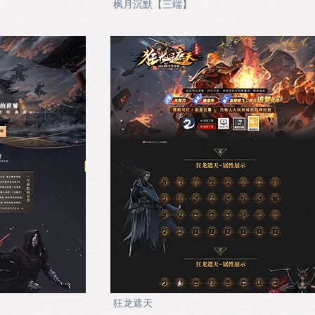
枫月沉默【三端】
狂龙遮天