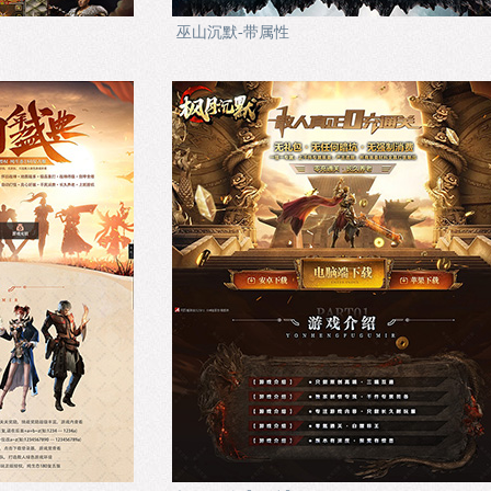
巫山沉默-带属性