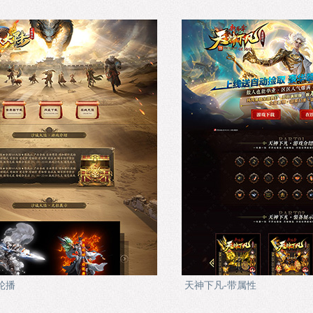
轮播
天神下凡-带属性