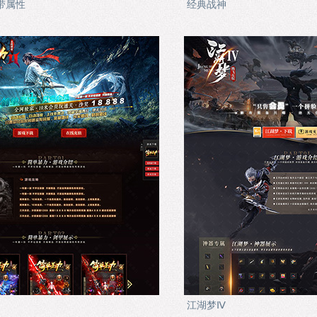
带属性
经典战神
江湖梦Ⅳ