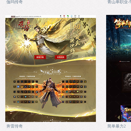
伽玛传奇
青山单职业-
奔雷传奇
简单暴力2