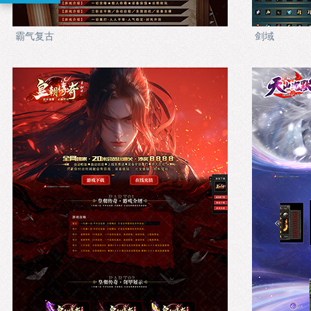
霸气复古
剑域