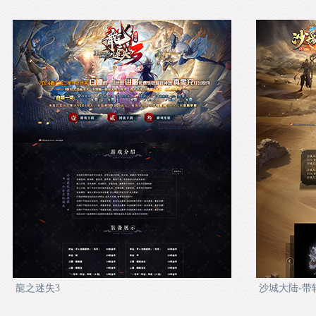
龍之迷失3
沙城大陆-带