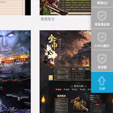
弹我QQ
逐鹿复古
登录器皮肤
LOGO展示
宣传图
TOP