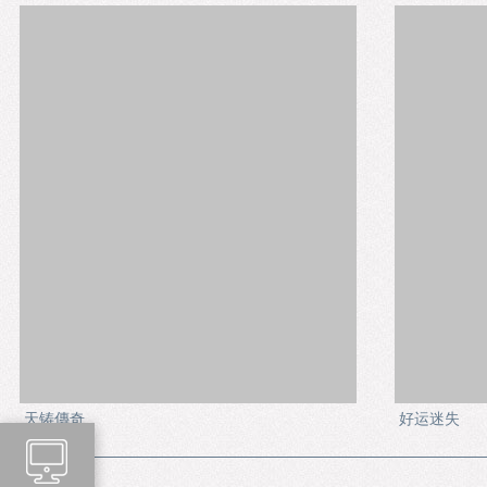
天铸傳奇
好运迷失