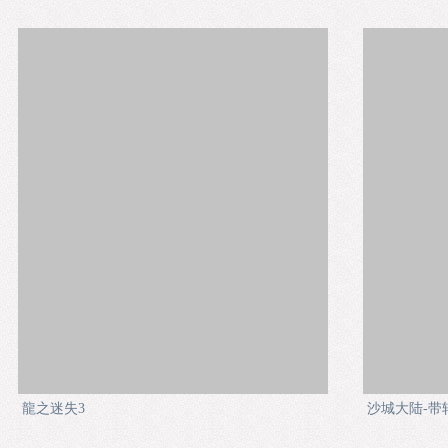
龍之迷失3
沙城大陆-带