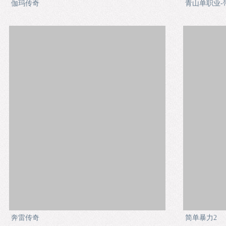
伽玛传奇
青山单职业-
奔雷传奇
简单暴力2