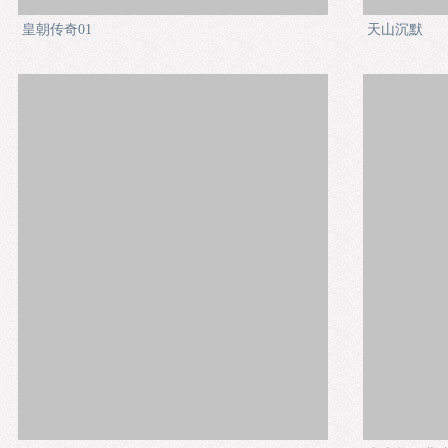
皇朝传奇01
天山沉默