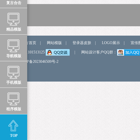
复古合击
精品模版
站点导航
官方首页
|
网站模版
|
登录器皮肤
|
LOGO展示
|
宣传
弹我QQ
QQ:1101513125
|
网站设计客户QQ群：
导航模版
备 案 号
鲁ICP备2023046509号-2
手机模版
程序模版
TOP