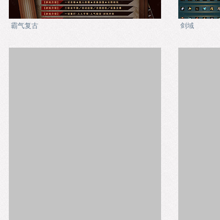
霸气复古
剑域