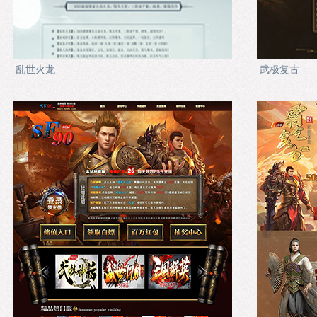
乱世火龙
武极复古