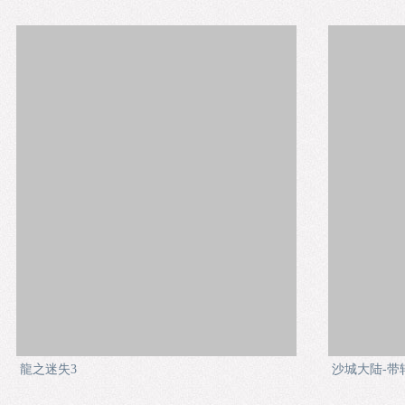
龍之迷失3
沙城大陆-带