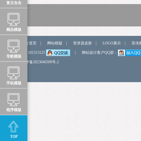
复古合击
精品模版
站点导航
官方首页
|
网站模版
|
登录器皮肤
|
LOGO展示
|
宣传
弹我QQ
QQ:1101513125
|
网站设计客户QQ群：
导航模版
备 案 号
鲁ICP备2023046509号-2
手机模版
程序模版
TOP