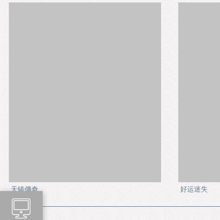
天铸傳奇
好运迷失