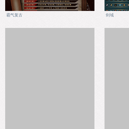
霸气复古
剑域