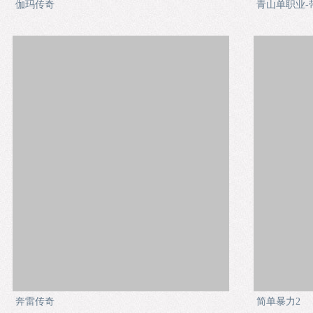
伽玛传奇
青山单职业-
奔雷传奇
简单暴力2