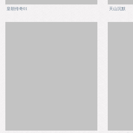
皇朝传奇01
天山沉默