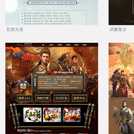
乱世火龙
武极复古