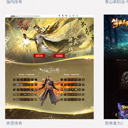
伽玛传奇
青山单职业-
奔雷传奇
简单暴力2