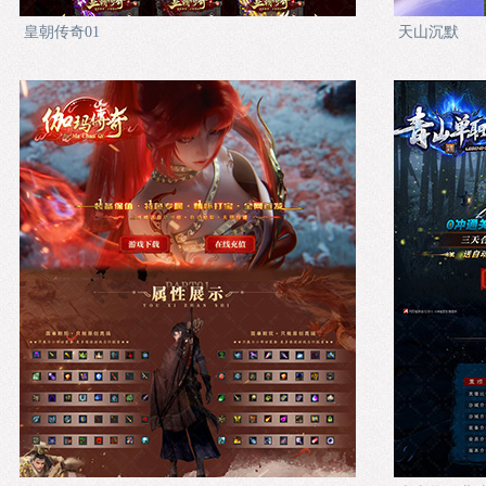
皇朝传奇01
天山沉默