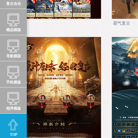
复古合击
游戏中心
霸气复古
精品模版
导航模版
手机模版
程序模版
TOP