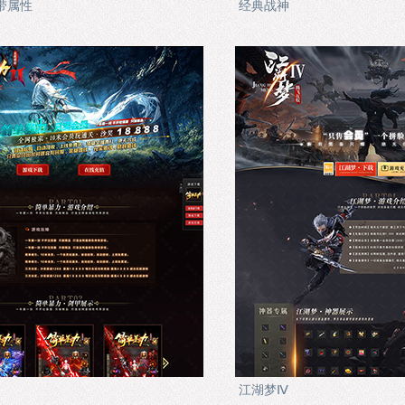
带属性
经典战神
江湖梦Ⅳ