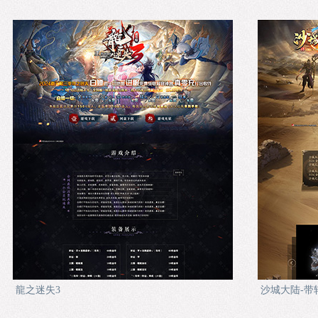
龍之迷失3
沙城大陆-带