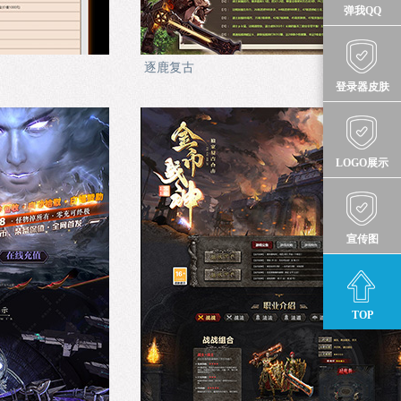
弹我QQ
逐鹿复古
登录器皮肤
LOGO展示
宣传图
TOP