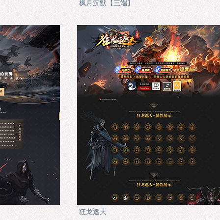
枫月沉默【三端】
狂龙遮天