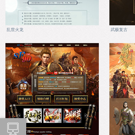
乱世火龙
武极复古