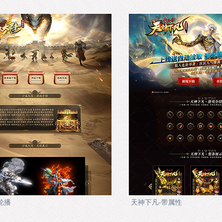
轮播
天神下凡-带属性