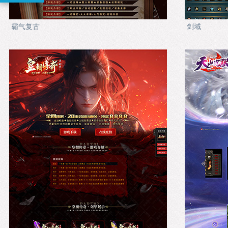
霸气复古
剑域