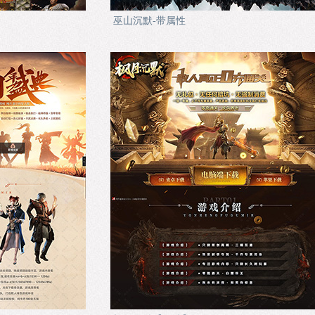
巫山沉默-带属性