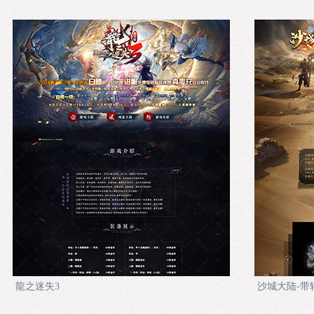
龍之迷失3
沙城大陆-带