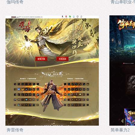
伽玛传奇
青山单职业-
奔雷传奇
简单暴力2