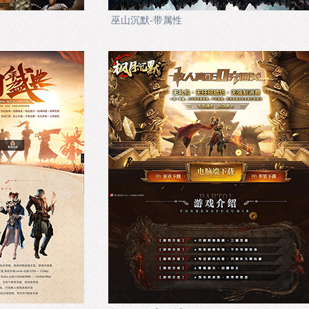
巫山沉默-带属性