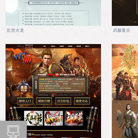
乱世火龙
武极复古