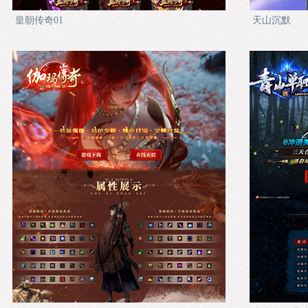
皇朝传奇01
天山沉默