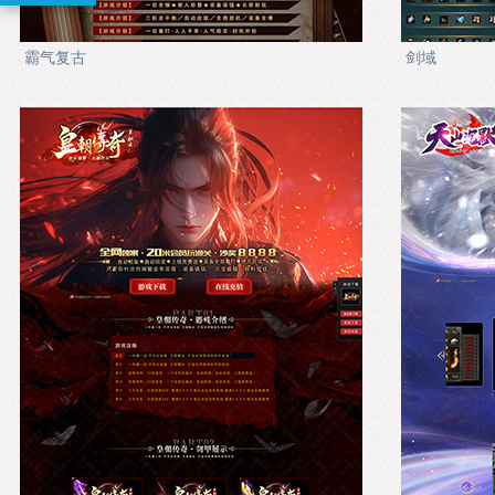
霸气复古
剑域