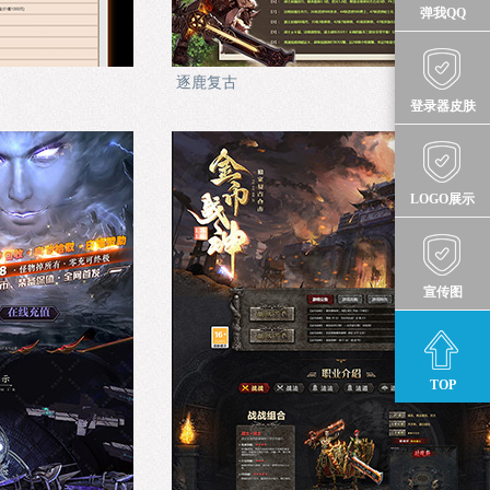
弹我QQ
逐鹿复古
登录器皮肤
LOGO展示
宣传图
TOP