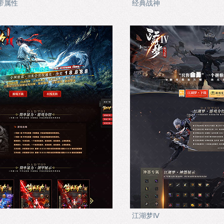
带属性
经典战神
江湖梦Ⅳ