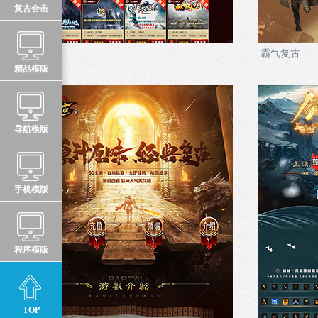
复古合击
游戏中心
霸气复古
精品模版
导航模版
手机模版
程序模版
TOP