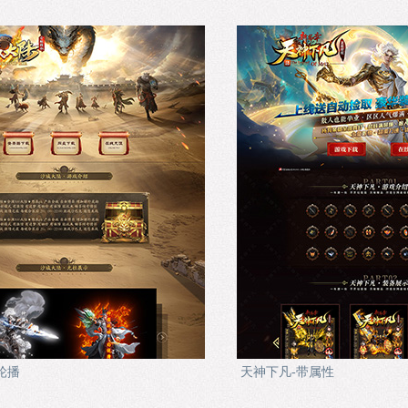
轮播
天神下凡-带属性