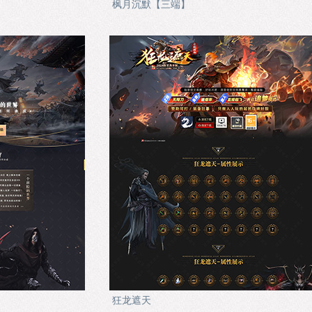
枫月沉默【三端】
狂龙遮天