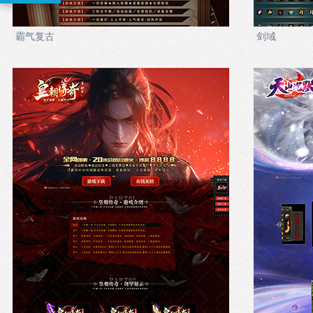
霸气复古
剑域