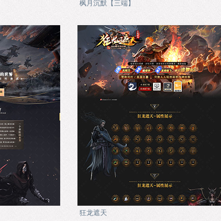
枫月沉默【三端】
狂龙遮天