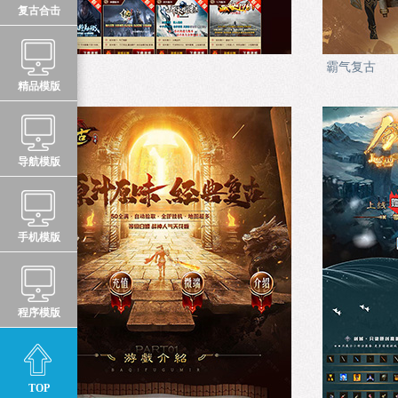
复古合击
游戏中心
霸气复古
精品模版
导航模版
手机模版
程序模版
TOP