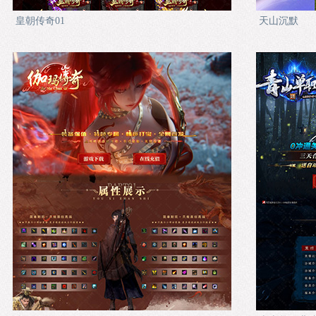
皇朝传奇01
天山沉默