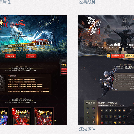
带属性
经典战神
江湖梦Ⅳ