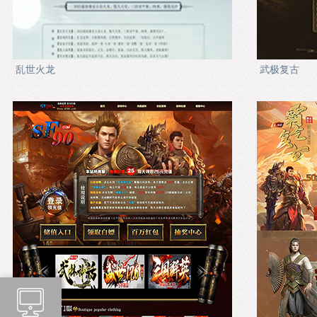
乱世火龙
武极复古