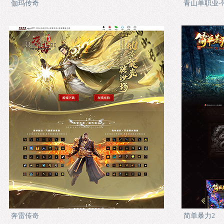
伽玛传奇
青山单职业-
奔雷传奇
简单暴力2