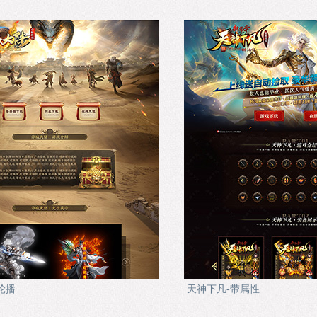
轮播
天神下凡-带属性