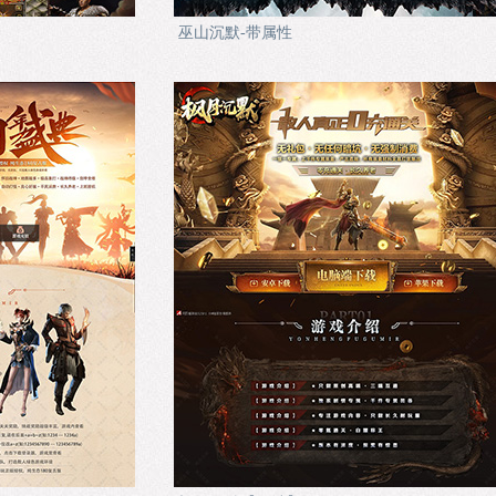
巫山沉默-带属性