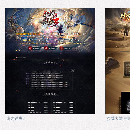
龍之迷失3
沙城大陆-带