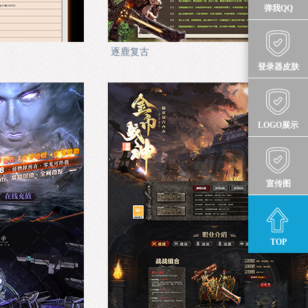
弹我QQ
逐鹿复古
登录器皮肤
LOGO展示
宣传图
TOP