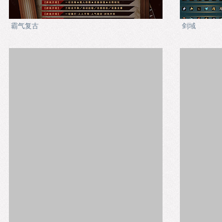
霸气复古
剑域