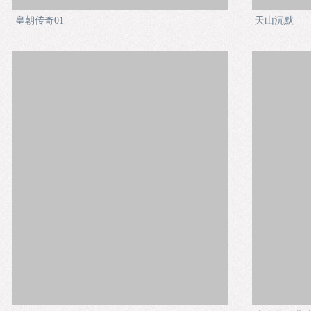
皇朝传奇01
天山沉默