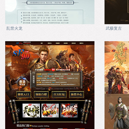
乱世火龙
武极复古