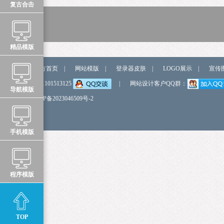
复古合击
精品模版
站点导航
官方首页
|
网站模版
|
登录器皮肤
|
LOGO展示
|
宣传
弹我QQ
QQ:1101513125
|
网站设计客户QQ群：
导航模版
备 案 号
鲁ICP备2023046509号-2
手机模版
程序模版
TOP