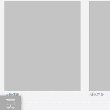
天铸傳奇
好运迷失