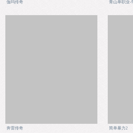
伽玛传奇
青山单职业-
奔雷传奇
简单暴力2