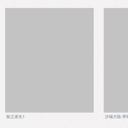
龍之迷失3
沙城大陆-带