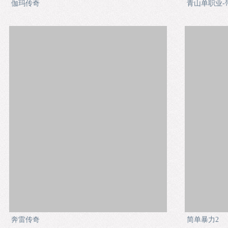
伽玛传奇
青山单职业-
奔雷传奇
简单暴力2