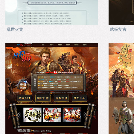
乱世火龙
武极复古