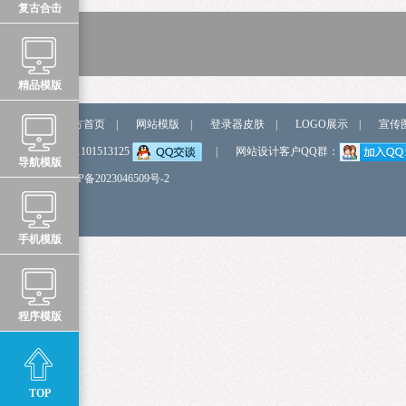
复古合击
精品模版
站点导航
官方首页
|
网站模版
|
登录器皮肤
|
LOGO展示
|
宣传
弹我QQ
QQ:1101513125
|
网站设计客户QQ群：
导航模版
备 案 号
鲁ICP备2023046509号-2
手机模版
程序模版
TOP