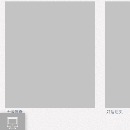
天铸傳奇
好运迷失