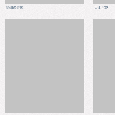
皇朝传奇01
天山沉默