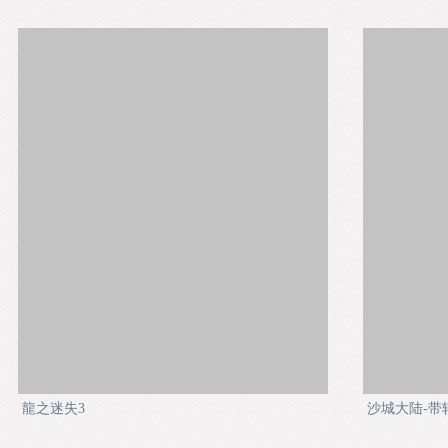
龍之迷失3
沙城大陆-带