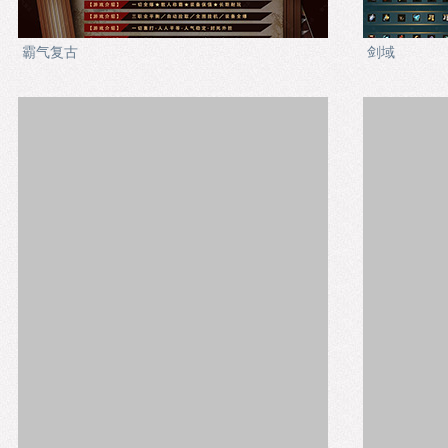
霸气复古
剑域