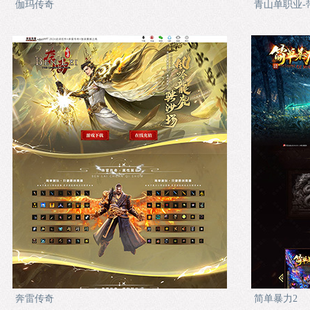
伽玛传奇
青山单职业-
奔雷传奇
简单暴力2