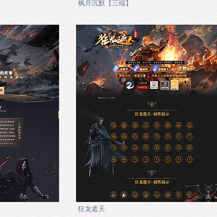
枫月沉默【三端】
狂龙遮天