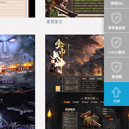
弹我QQ
逐鹿复古
登录器皮肤
LOGO展示
宣传图
TOP