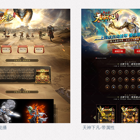
轮播
天神下凡-带属性