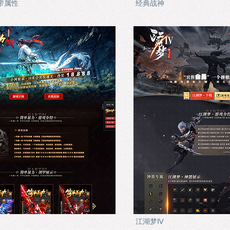
带属性
经典战神
江湖梦Ⅳ