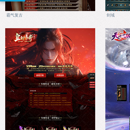
霸气复古
剑域