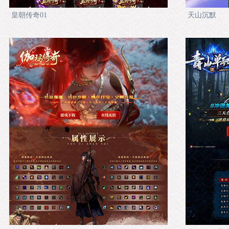
皇朝传奇01
天山沉默