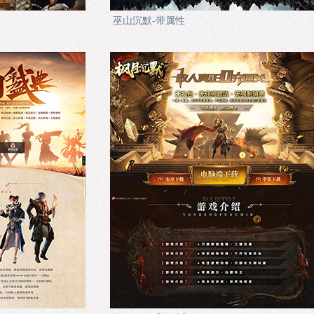
巫山沉默-带属性