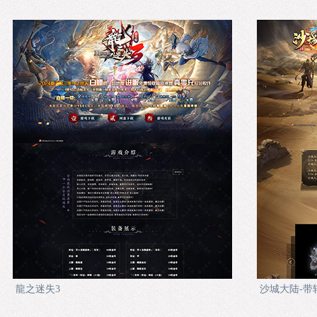
龍之迷失3
沙城大陆-带