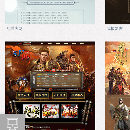
乱世火龙
武极复古