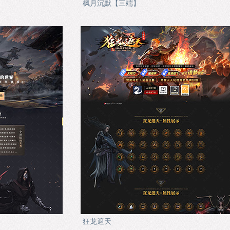
枫月沉默【三端】
狂龙遮天