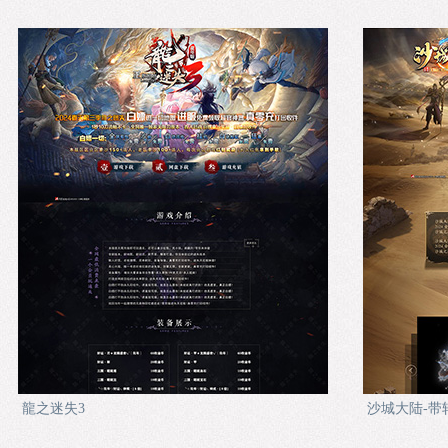
龍之迷失3
沙城大陆-带