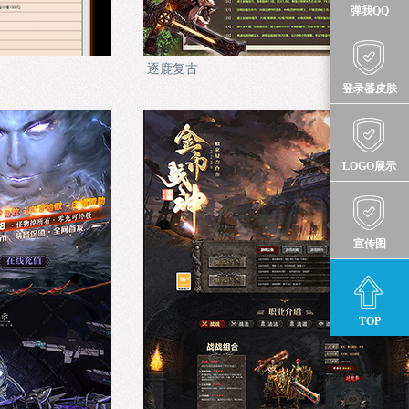
弹我QQ
逐鹿复古
登录器皮肤
LOGO展示
宣传图
TOP