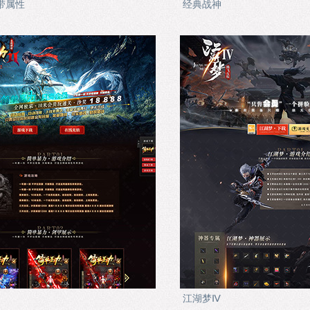
带属性
经典战神
江湖梦Ⅳ