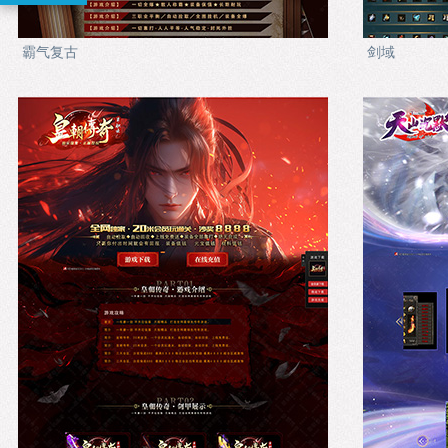
霸气复古
剑域