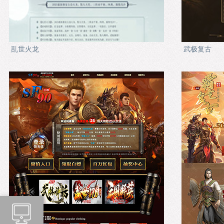
乱世火龙
武极复古