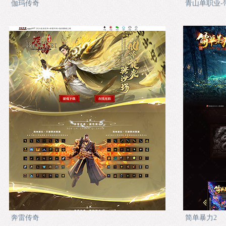
伽玛传奇
青山单职业-
奔雷传奇
简单暴力2