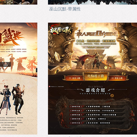
巫山沉默-带属性