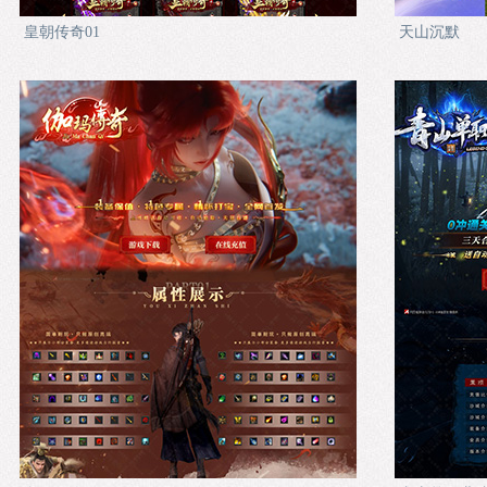
皇朝传奇01
天山沉默