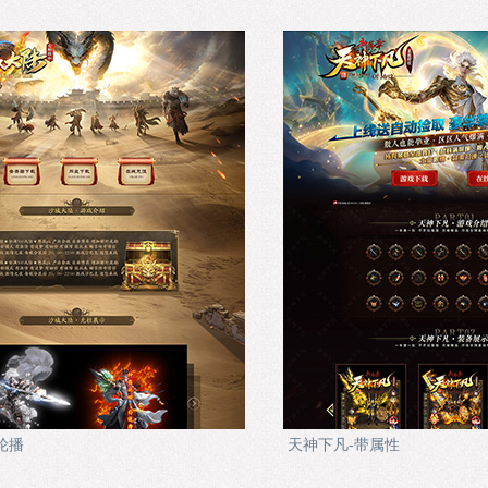
轮播
天神下凡-带属性