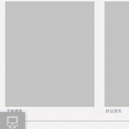
天铸傳奇
好运迷失