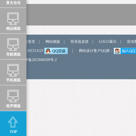
复古合击
精品模版
站点导航
官方首页
|
网站模版
|
登录器皮肤
|
LOGO展示
|
宣传
弹我QQ
QQ:1101513125
|
网站设计客户QQ群：
导航模版
备 案 号
鲁ICP备2023046509号-2
手机模版
程序模版
TOP