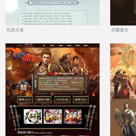
乱世火龙
武极复古