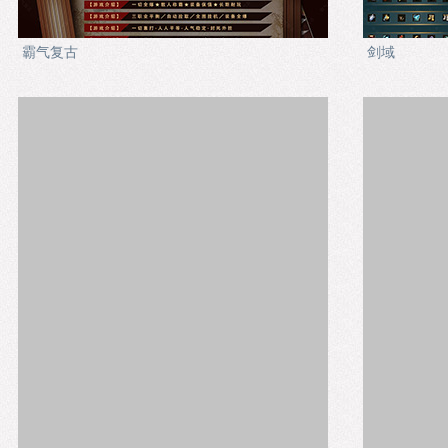
霸气复古
剑域