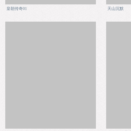
皇朝传奇01
天山沉默