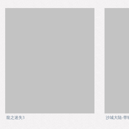
龍之迷失3
沙城大陆-带