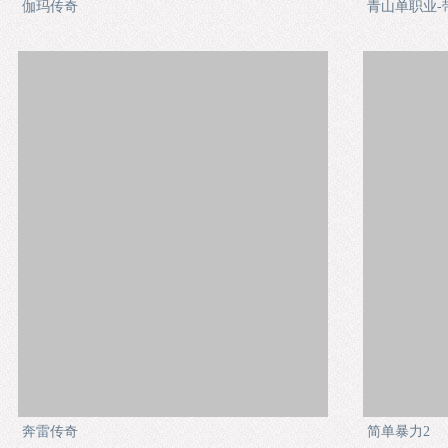
伽玛传奇
青山单职业-
奔雷传奇
简单暴力2