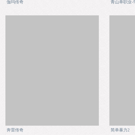
伽玛传奇
青山单职业-
奔雷传奇
简单暴力2