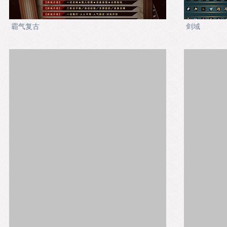
霸气复古
剑域