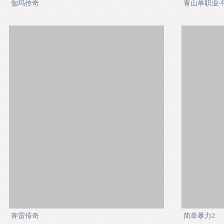
伽玛传奇
青山单职业-
奔雷传奇
简单暴力2