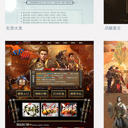
乱世火龙
武极复古