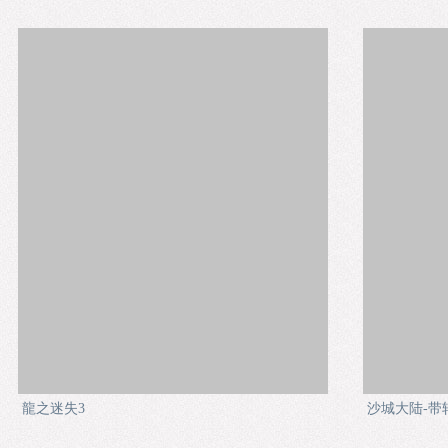
龍之迷失3
沙城大陆-带