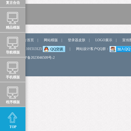
复古合击
精品模版
站点导航
官方首页
|
网站模版
|
登录器皮肤
|
LOGO展示
|
宣传
弹我QQ
QQ:1101513125
|
网站设计客户QQ群：
导航模版
备 案 号
鲁ICP备2023046509号-2
手机模版
程序模版
TOP