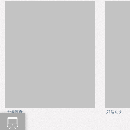
天铸傳奇
好运迷失