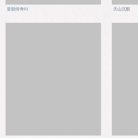
皇朝传奇01
天山沉默