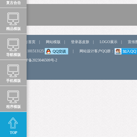
复古合击
精品模版
站点导航
官方首页
|
网站模版
|
登录器皮肤
|
LOGO展示
|
宣传
弹我QQ
QQ:1101513125
|
网站设计客户QQ群：
导航模版
备 案 号
鲁ICP备2023046509号-2
手机模版
程序模版
TOP