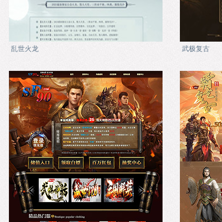
乱世火龙
武极复古