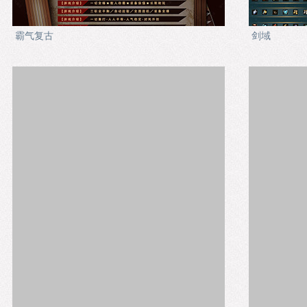
霸气复古
剑域