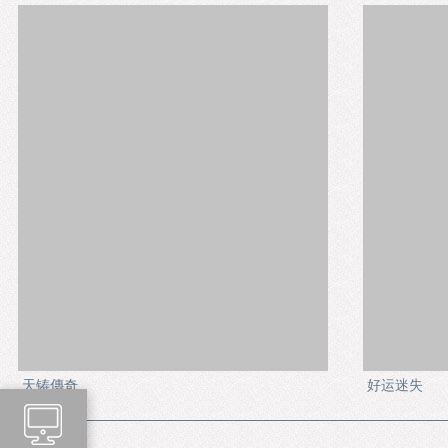
天铸傳奇
好运迷失