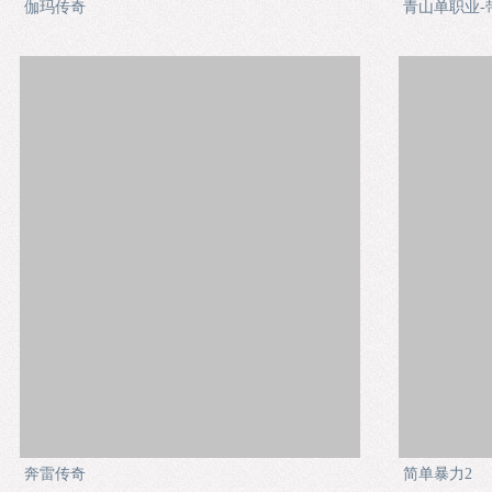
伽玛传奇
青山单职业-
奔雷传奇
简单暴力2