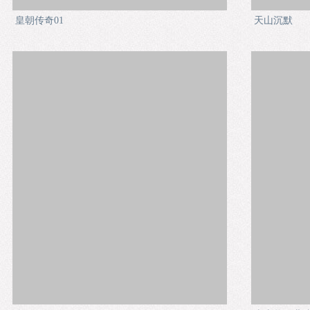
皇朝传奇01
天山沉默