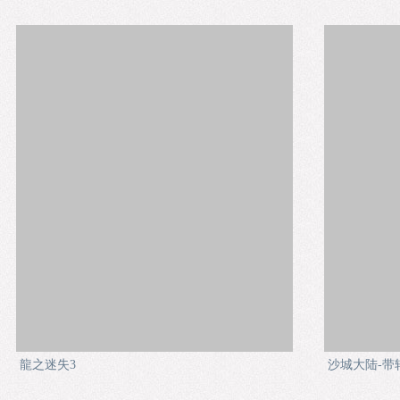
龍之迷失3
沙城大陆-带