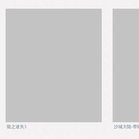
龍之迷失3
沙城大陆-带