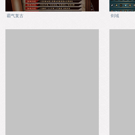
霸气复古
剑域