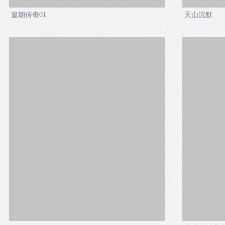
皇朝传奇01
天山沉默