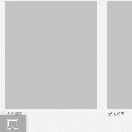
天铸傳奇
好运迷失