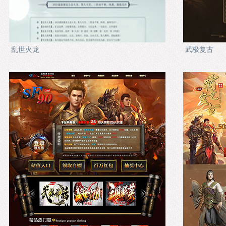
乱世火龙
武极复古