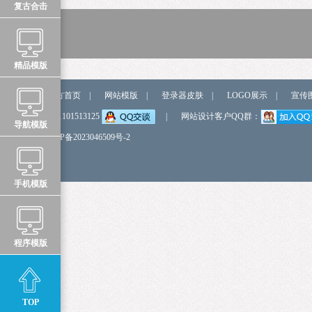
复古合击
精品模版
站点导航
官方首页
|
网站模版
|
登录器皮肤
|
LOGO展示
|
宣传
弹我QQ
QQ:1101513125
|
网站设计客户QQ群：
导航模版
备 案 号
鲁ICP备2023046509号-2
手机模版
程序模版
TOP