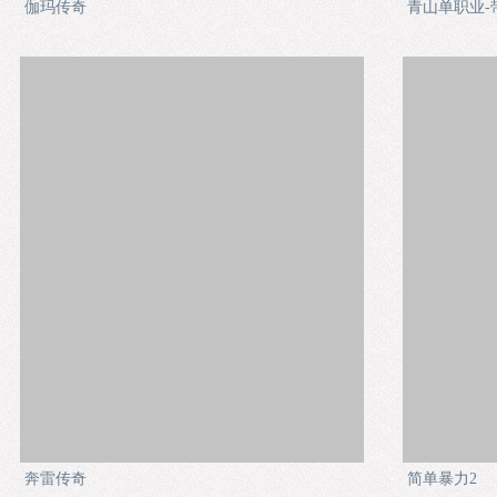
伽玛传奇
青山单职业-
奔雷传奇
简单暴力2