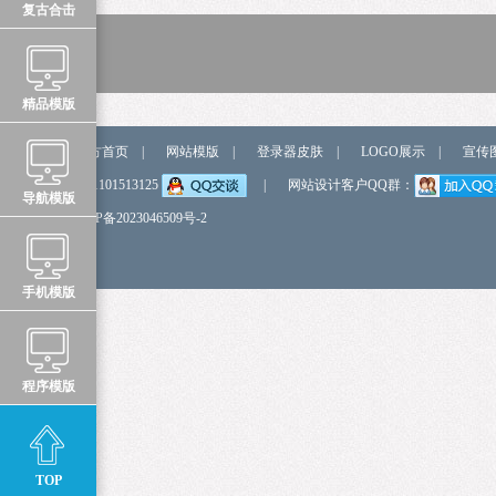
复古合击
精品模版
站点导航
官方首页
|
网站模版
|
登录器皮肤
|
LOGO展示
|
宣传
弹我QQ
QQ:1101513125
|
网站设计客户QQ群：
导航模版
备 案 号
鲁ICP备2023046509号-2
手机模版
程序模版
TOP