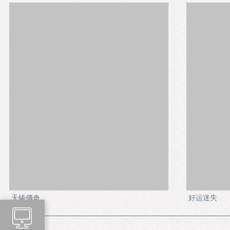
天铸傳奇
好运迷失