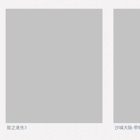
龍之迷失3
沙城大陆-带