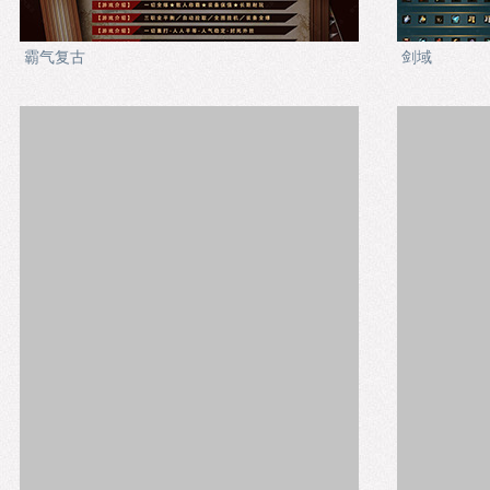
霸气复古
剑域