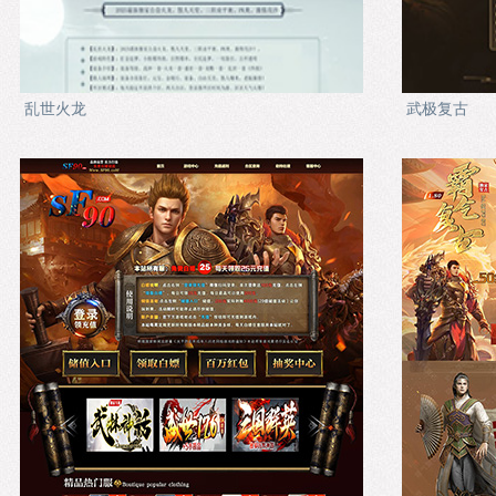
乱世火龙
武极复古