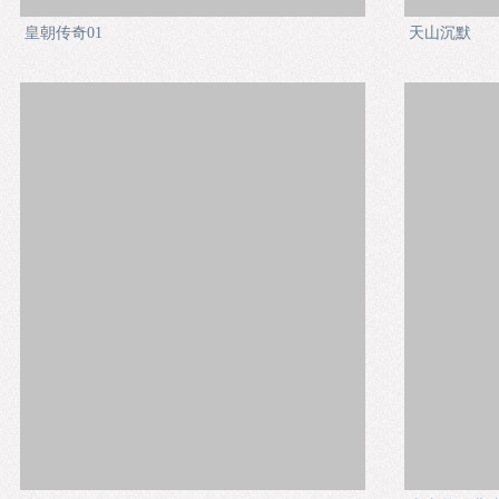
皇朝传奇01
天山沉默