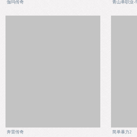
伽玛传奇
青山单职业-
奔雷传奇
简单暴力2