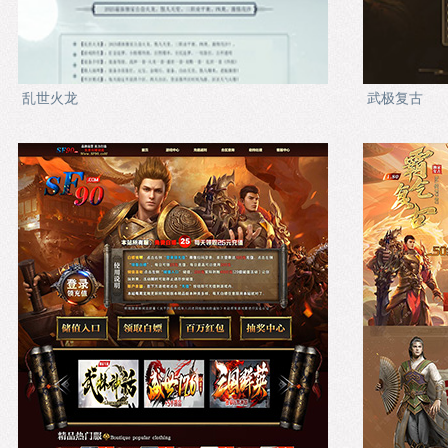
乱世火龙
武极复古