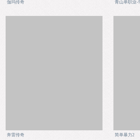
伽玛传奇
青山单职业-
奔雷传奇
简单暴力2