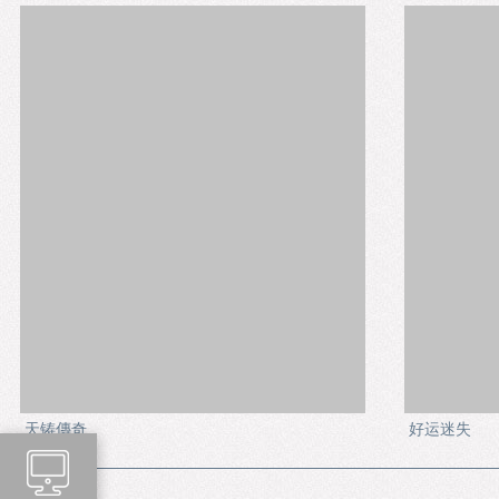
天铸傳奇
好运迷失