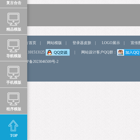
复古合击
精品模版
站点导航
官方首页
|
网站模版
|
登录器皮肤
|
LOGO展示
|
宣传
弹我QQ
QQ:1101513125
|
网站设计客户QQ群：
导航模版
备 案 号
鲁ICP备2023046509号-2
手机模版
程序模版
TOP