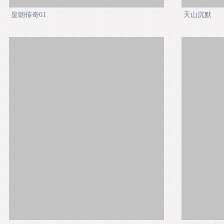
皇朝传奇01
天山沉默