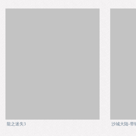
龍之迷失3
沙城大陆-带