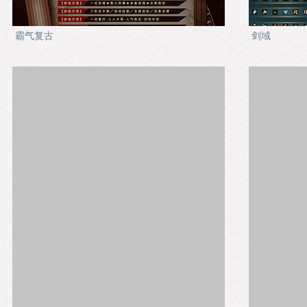
霸气复古
剑域