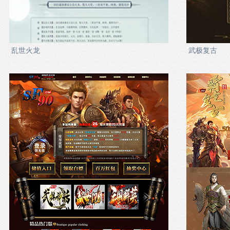
乱世火龙
武极复古