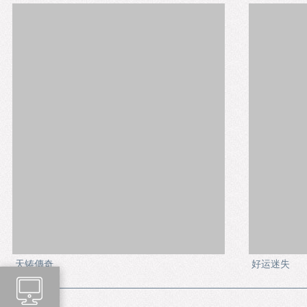
天铸傳奇
好运迷失