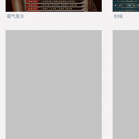
霸气复古
剑域