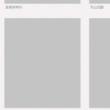
皇朝传奇01
天山沉默