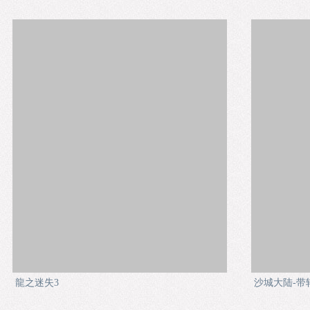
龍之迷失3
沙城大陆-带