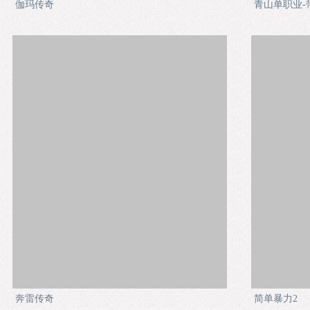
伽玛传奇
青山单职业-
奔雷传奇
简单暴力2