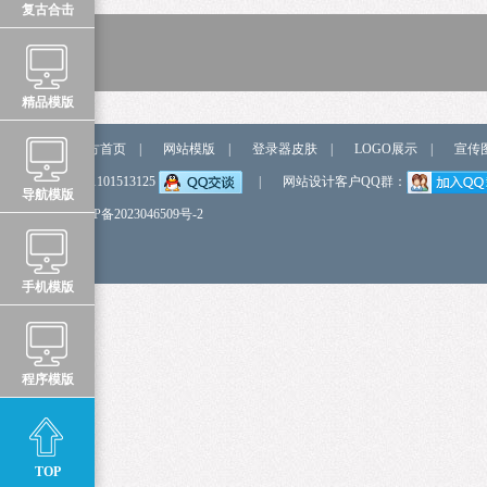
复古合击
精品模版
站点导航
官方首页
|
网站模版
|
登录器皮肤
|
LOGO展示
|
宣传
弹我QQ
QQ:1101513125
|
网站设计客户QQ群：
导航模版
备 案 号
鲁ICP备2023046509号-2
手机模版
程序模版
TOP