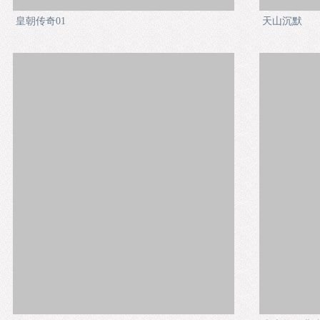
皇朝传奇01
天山沉默