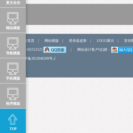
复古合击
精品模版
站点导航
官方首页
|
网站模版
|
登录器皮肤
|
LOGO展示
|
宣传
弹我QQ
QQ:1101513125
|
网站设计客户QQ群：
导航模版
备 案 号
鲁ICP备2023046509号-2
手机模版
程序模版
TOP