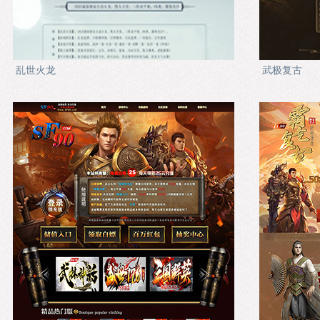
乱世火龙
武极复古