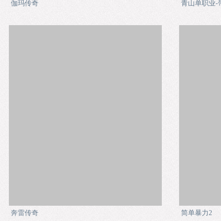
伽玛传奇
青山单职业-
奔雷传奇
简单暴力2