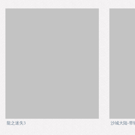
龍之迷失3
沙城大陆-带