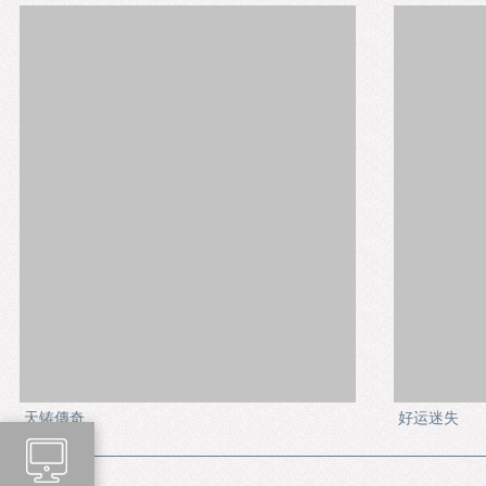
天铸傳奇
好运迷失