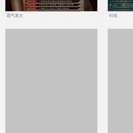
霸气复古
剑域