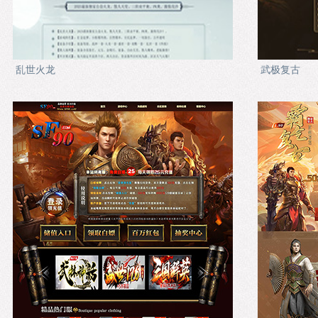
乱世火龙
武极复古