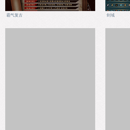
霸气复古
剑域