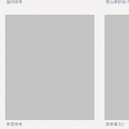
伽玛传奇
青山单职业-
奔雷传奇
简单暴力2