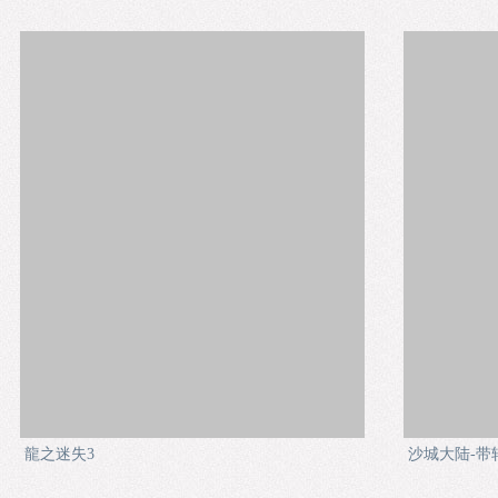
龍之迷失3
沙城大陆-带