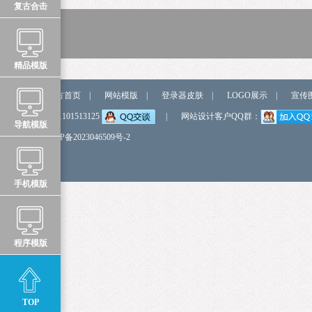
复古合击
精品模版
站点导航
官方首页
|
网站模版
|
登录器皮肤
|
LOGO展示
|
宣传
弹我QQ
QQ:1101513125
|
网站设计客户QQ群：
导航模版
备 案 号
鲁ICP备2023046509号-2
手机模版
程序模版
TOP