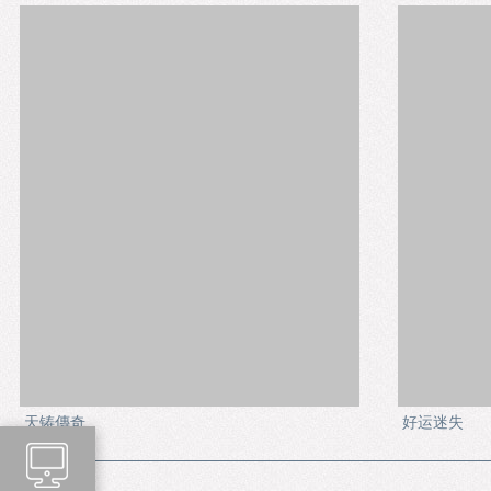
天铸傳奇
好运迷失