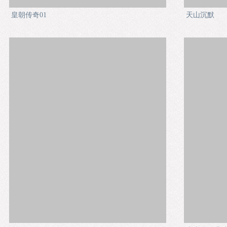
皇朝传奇01
天山沉默