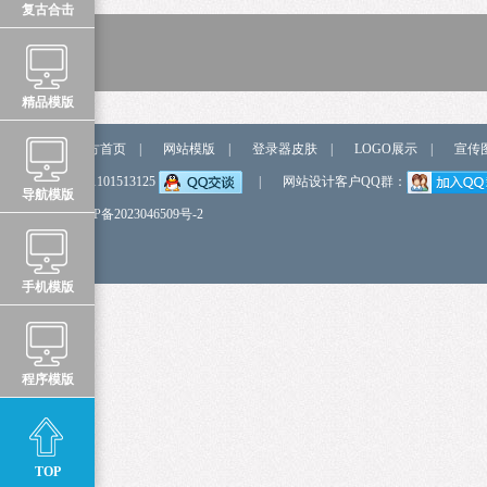
复古合击
精品模版
站点导航
官方首页
|
网站模版
|
登录器皮肤
|
LOGO展示
|
宣传
弹我QQ
QQ:1101513125
|
网站设计客户QQ群：
导航模版
备 案 号
鲁ICP备2023046509号-2
手机模版
程序模版
TOP