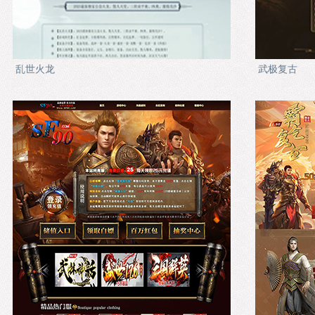
乱世火龙
武极复古