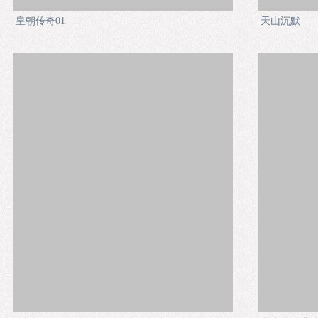
皇朝传奇01
天山沉默