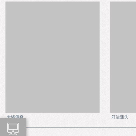
天铸傳奇
好运迷失