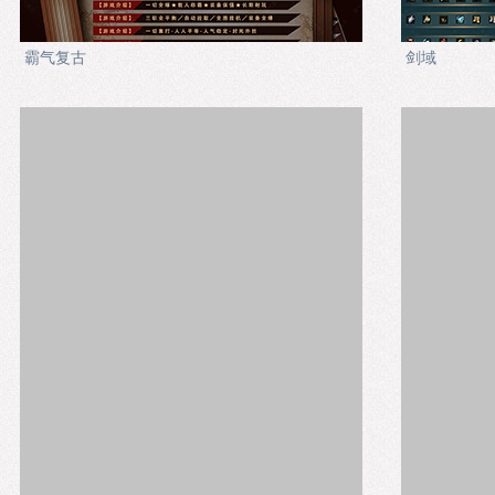
霸气复古
剑域