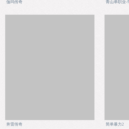
伽玛传奇
青山单职业-
奔雷传奇
简单暴力2