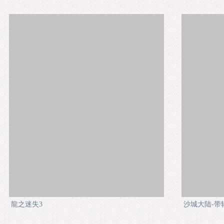
龍之迷失3
沙城大陆-带