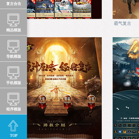
复古合击
游戏中心
霸气复古
精品模版
导航模版
手机模版
程序模版
TOP