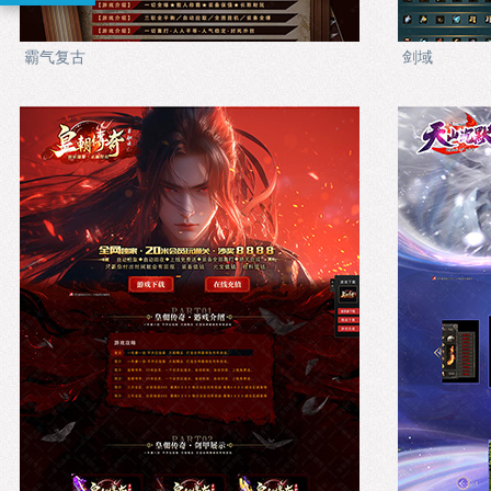
霸气复古
剑域