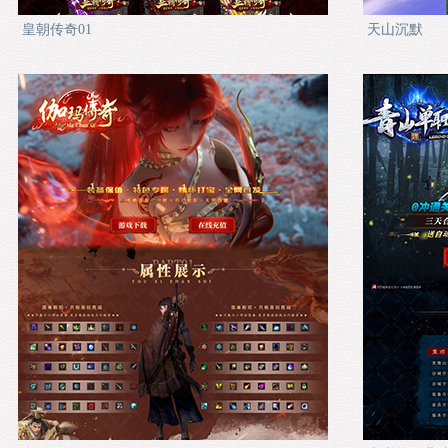
皇朝传奇01
天山沉默