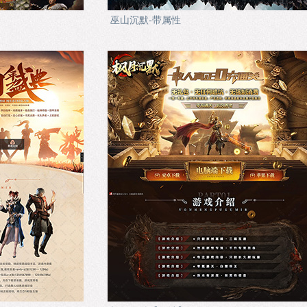
巫山沉默-带属性