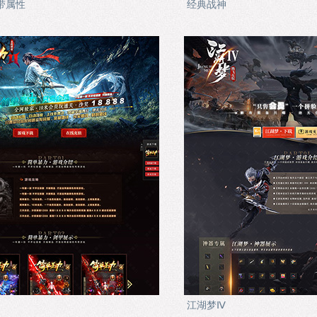
带属性
经典战神
江湖梦Ⅳ