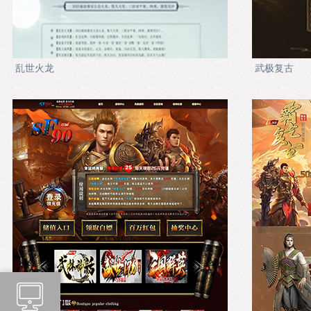
乱世火龙
武极复古