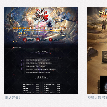
龍之迷失3
沙城大陆-带