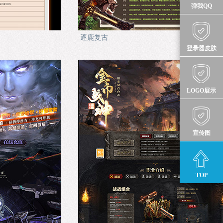
弹我QQ
逐鹿复古
登录器皮肤
LOGO展示
宣传图
TOP