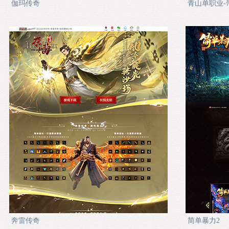
伽玛传奇
青山单职业-
奔雷传奇
简单暴力2