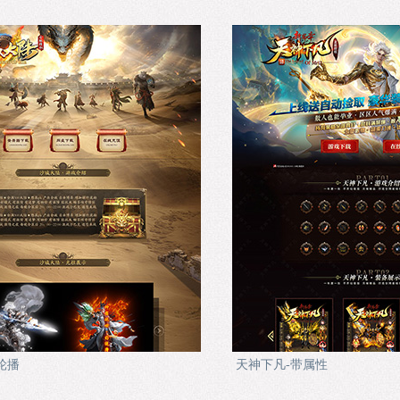
轮播
天神下凡-带属性