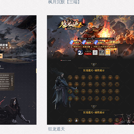
枫月沉默【三端】
狂龙遮天