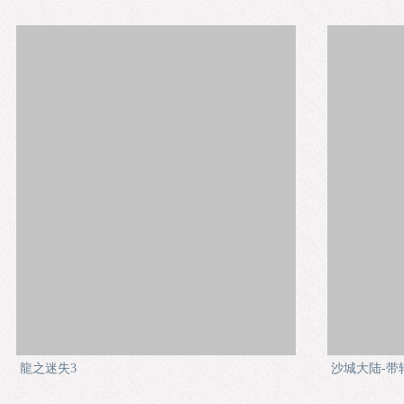
龍之迷失3
沙城大陆-带