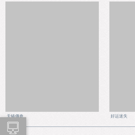
天铸傳奇
好运迷失