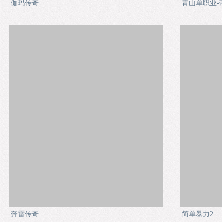
伽玛传奇
青山单职业-
奔雷传奇
简单暴力2