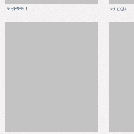
皇朝传奇01
天山沉默