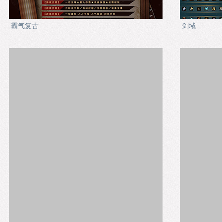
霸气复古
剑域