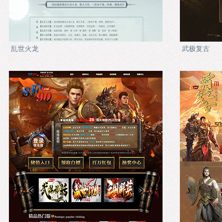
乱世火龙
武极复古