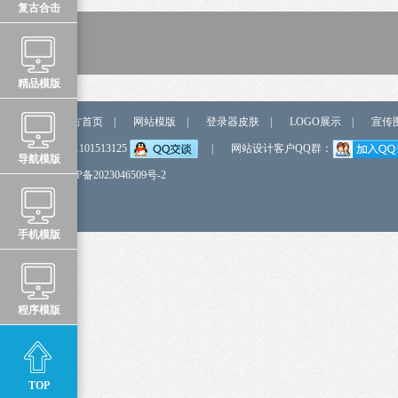
复古合击
精品模版
站点导航
官方首页
|
网站模版
|
登录器皮肤
|
LOGO展示
|
宣传
弹我QQ
QQ:1101513125
|
网站设计客户QQ群：
导航模版
备 案 号
鲁ICP备2023046509号-2
手机模版
程序模版
TOP