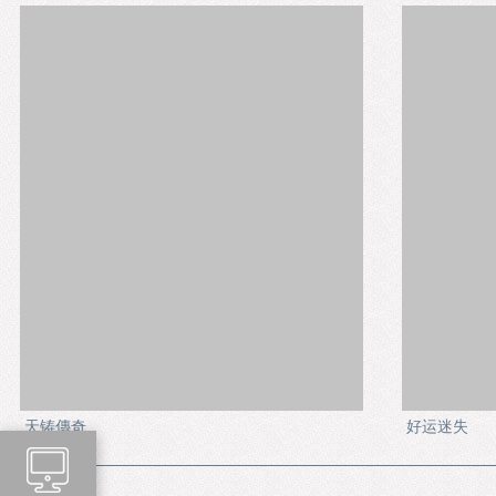
天铸傳奇
好运迷失