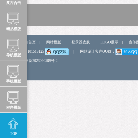
复古合击
精品模版
站点导航
官方首页
|
网站模版
|
登录器皮肤
|
LOGO展示
|
宣传
弹我QQ
QQ:1101513125
|
网站设计客户QQ群：
导航模版
备 案 号
鲁ICP备2023046509号-2
手机模版
程序模版
TOP