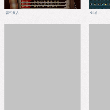
霸气复古
剑域