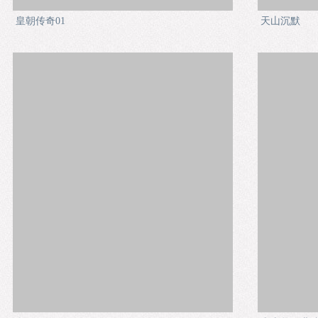
皇朝传奇01
天山沉默