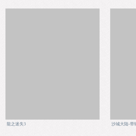
龍之迷失3
沙城大陆-带