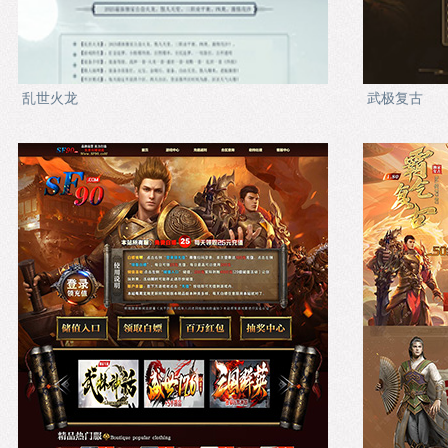
乱世火龙
武极复古