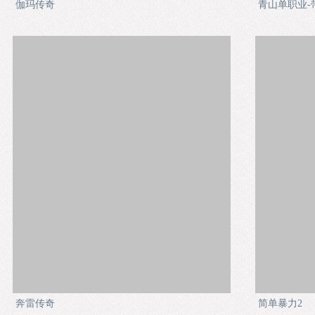
伽玛传奇
青山单职业-
奔雷传奇
简单暴力2