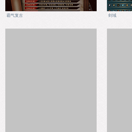
霸气复古
剑域