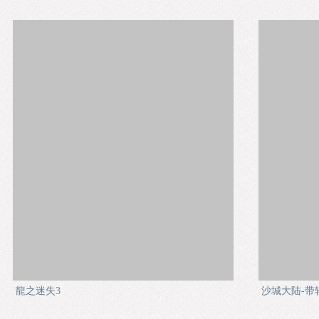
龍之迷失3
沙城大陆-带