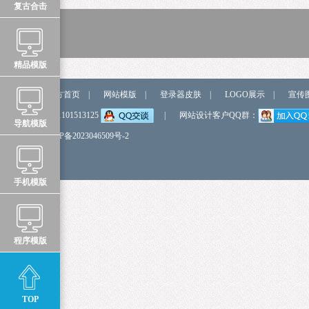
复古合击
精品模版
站点导航
官方首页
|
网站模版
|
登录器皮肤
|
LOGO展示
|
宣传
弹我QQ
QQ:1101513125
|
网站设计客户QQ群：
导航模版
备 案 号
鲁ICP备2023046509号-2
手机模版
程序模版
TOP