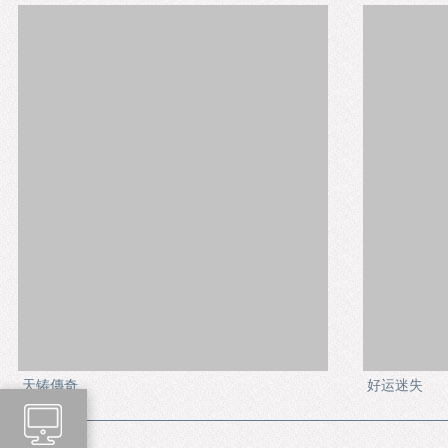
天铸傳奇
好运迷失