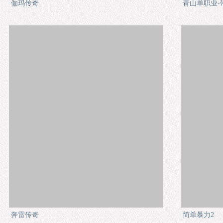
伽玛传奇
青山单职业-
奔雷传奇
简单暴力2