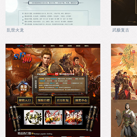
乱世火龙
武极复古