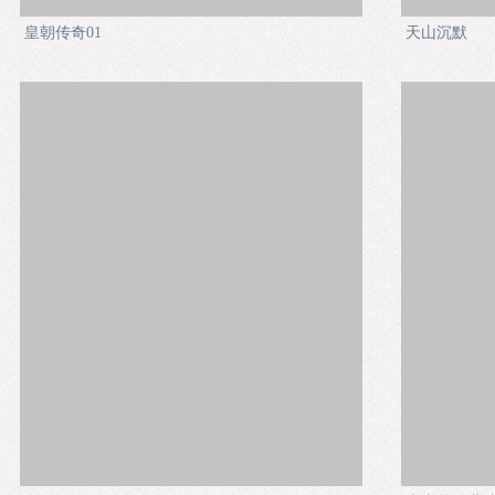
皇朝传奇01
天山沉默