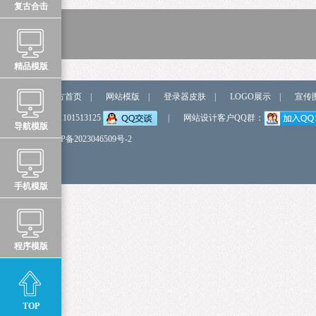
复古合击
精品模版
站点导航
官方首页
|
网站模版
|
登录器皮肤
|
LOGO展示
|
宣传
弹我QQ
QQ:1101513125
|
网站设计客户QQ群：
导航模版
备 案 号
鲁ICP备2023046509号-2
手机模版
程序模版
TOP