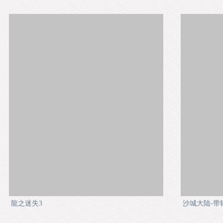
龍之迷失3
沙城大陆-带