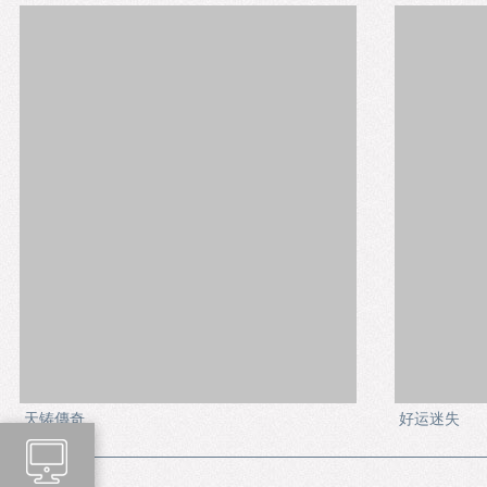
天铸傳奇
好运迷失