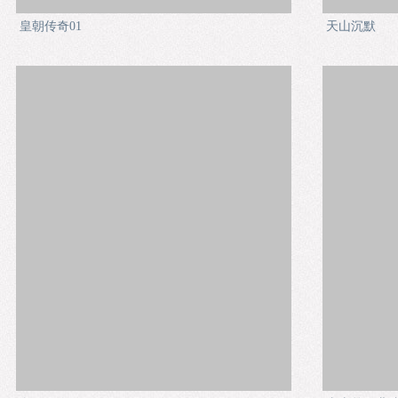
皇朝传奇01
天山沉默