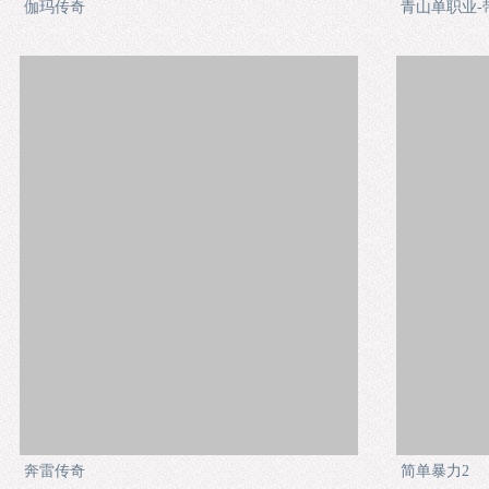
伽玛传奇
青山单职业-
奔雷传奇
简单暴力2