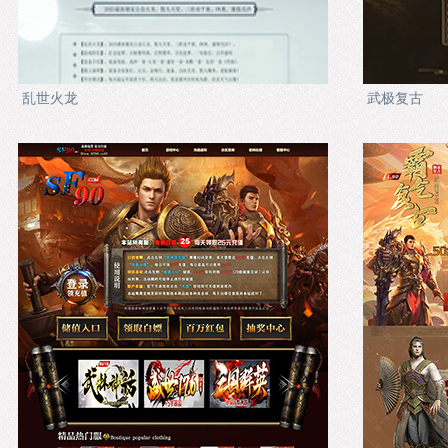
乱世火龙
武极复古