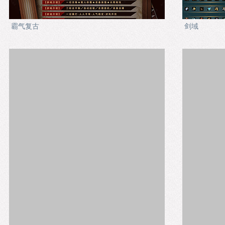
霸气复古
剑域