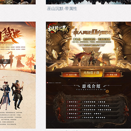
巫山沉默-带属性