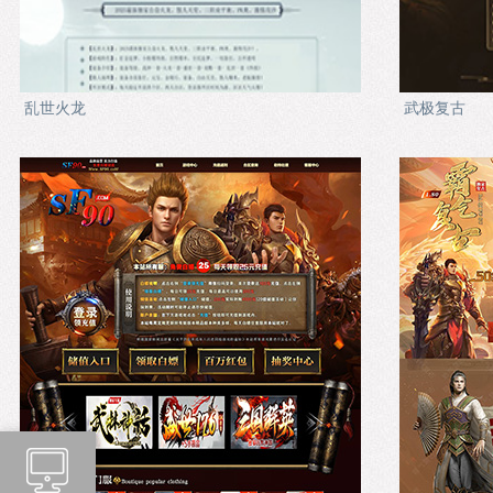
乱世火龙
武极复古