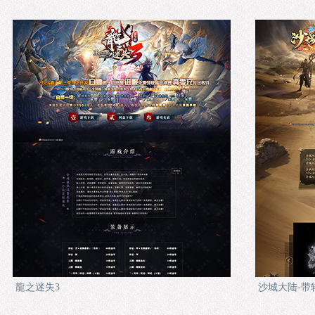
龍之迷失3
沙城大陆-带