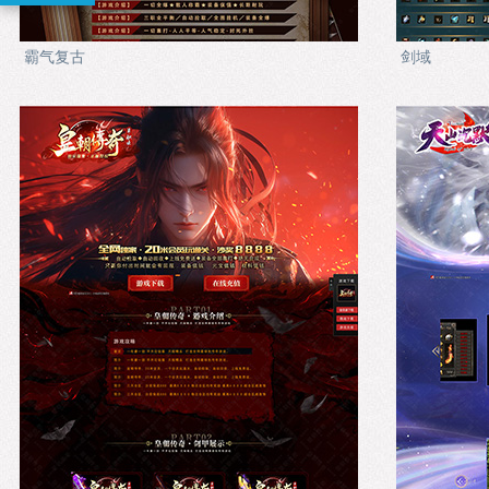
霸气复古
剑域