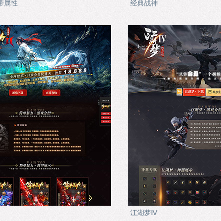
带属性
经典战神
江湖梦Ⅳ