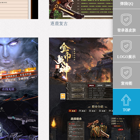
弹我QQ
逐鹿复古
登录器皮肤
LOGO展示
宣传图
TOP