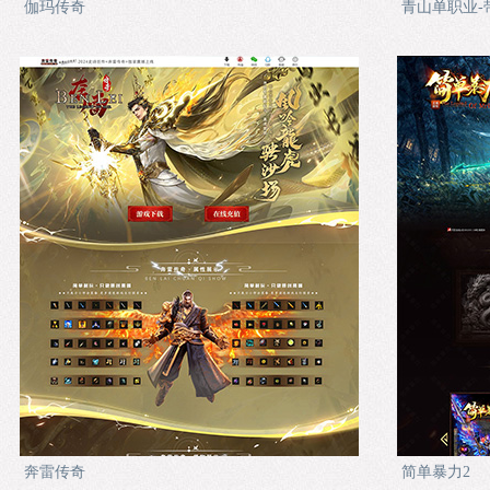
伽玛传奇
青山单职业-
奔雷传奇
简单暴力2