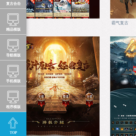
复古合击
游戏中心
霸气复古
精品模版
导航模版
手机模版
程序模版
TOP