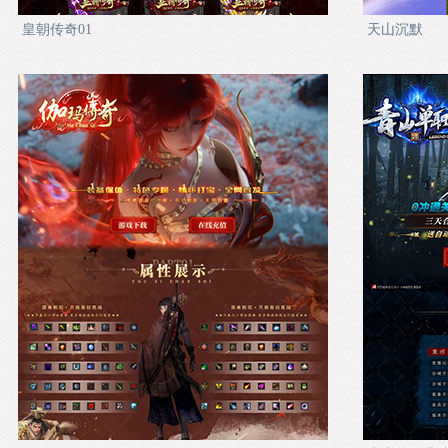
皇朝传奇01
天山沉默