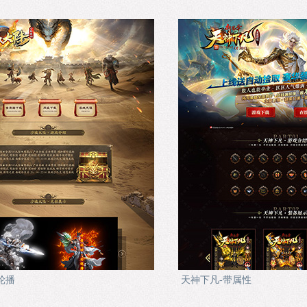
轮播
天神下凡-带属性