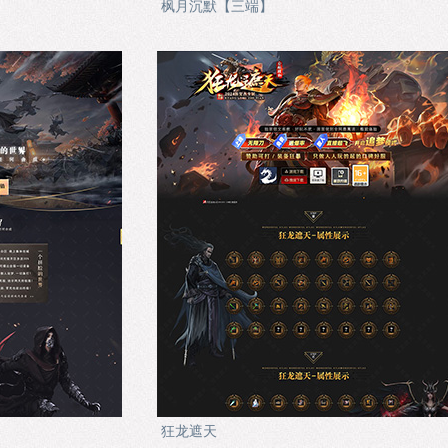
枫月沉默【三端】
狂龙遮天