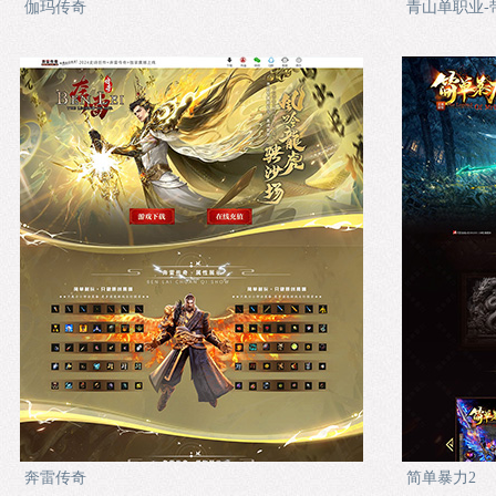
伽玛传奇
青山单职业-
奔雷传奇
简单暴力2