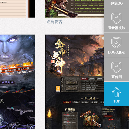
弹我QQ
逐鹿复古
登录器皮肤
LOGO展示
宣传图
TOP