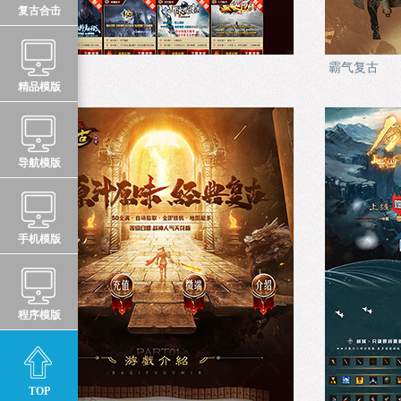
复古合击
游戏中心
霸气复古
精品模版
导航模版
手机模版
程序模版
TOP