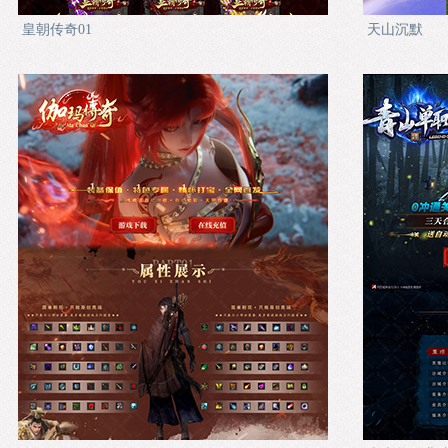
皇朝传奇01
天山沉默