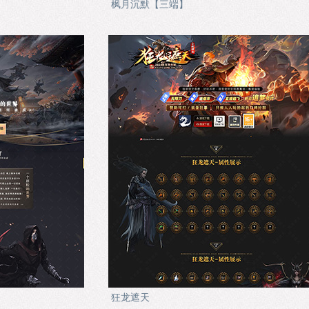
枫月沉默【三端】
狂龙遮天