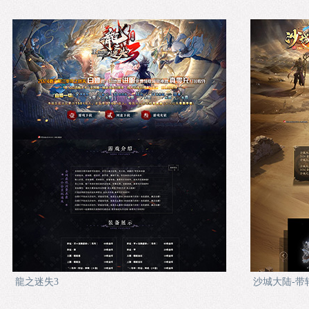
龍之迷失3
沙城大陆-带