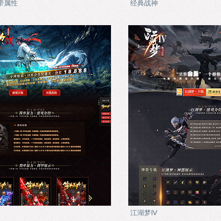
带属性
经典战神
江湖梦Ⅳ