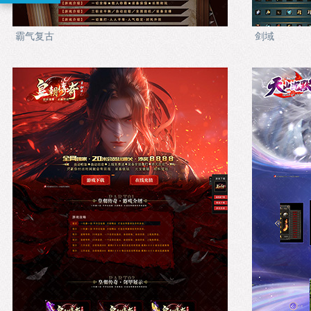
霸气复古
剑域