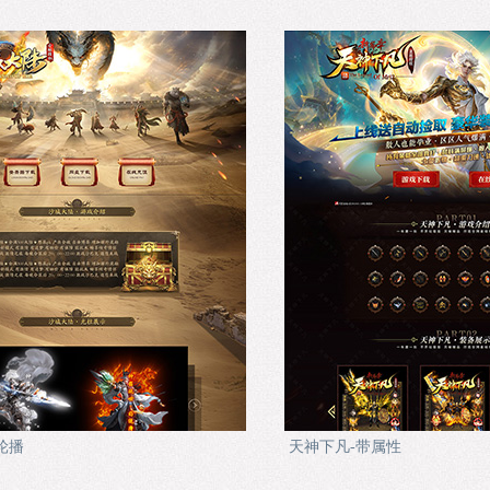
轮播
天神下凡-带属性