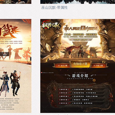
巫山沉默-带属性