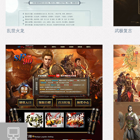
乱世火龙
武极复古