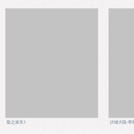
龍之迷失3
沙城大陆-带