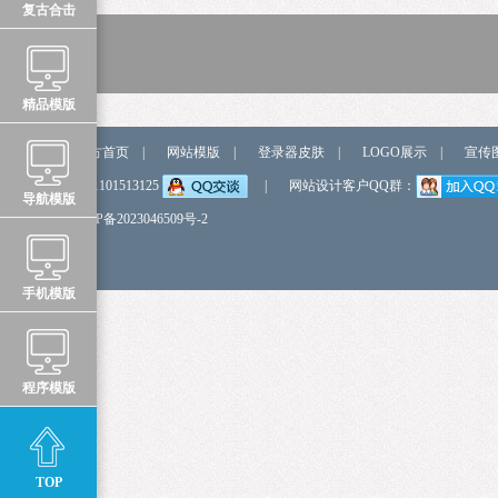
复古合击
精品模版
站点导航
官方首页
|
网站模版
|
登录器皮肤
|
LOGO展示
|
宣传
弹我QQ
QQ:1101513125
|
网站设计客户QQ群：
导航模版
备 案 号
鲁ICP备2023046509号-2
手机模版
程序模版
TOP