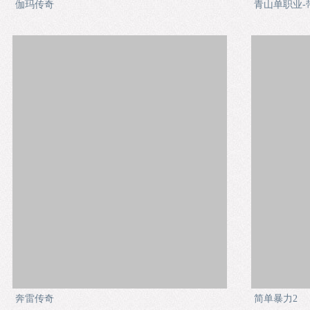
伽玛传奇
青山单职业-
奔雷传奇
简单暴力2