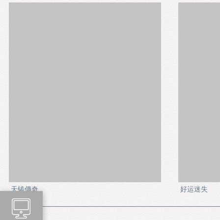
天铸傳奇
好运迷失