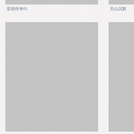
皇朝传奇01
天山沉默