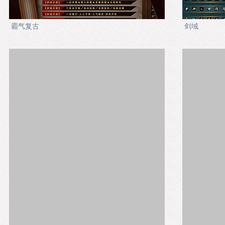
霸气复古
剑域