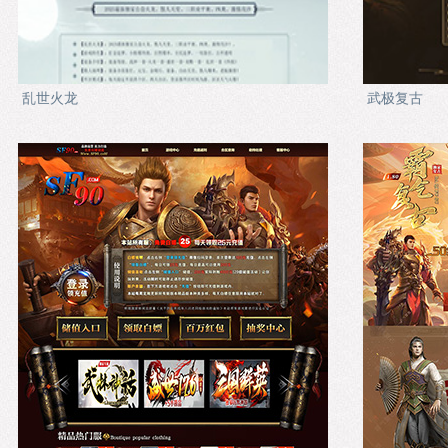
乱世火龙
武极复古